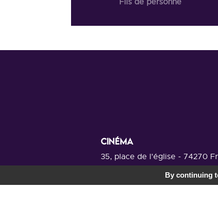
Fils de personne
CINÉMA
35, place de l'église - 74270 F
Au-dessus de la communauté de c
By continuing to
Voir la carte
Mentions légales