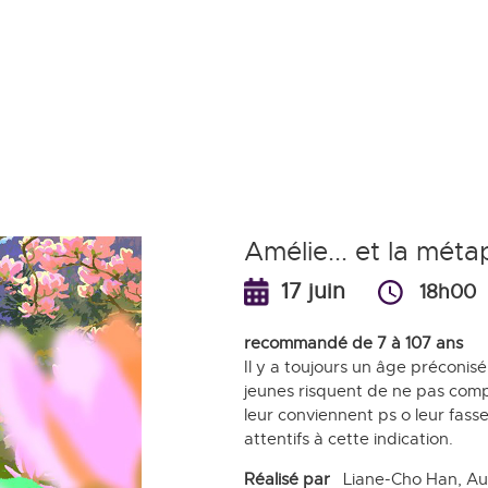
Aller
au
contenu
principal
Amélie... et la mét
17 juin
18h00
recommandé de 7 à 107 ans
Il y a toujours un âge préconisé
jeunes risquent de ne pas comp
leur conviennent ps o leur fass
attentifs à cette indication.
Réalisé par
Liane-Cho Han, A