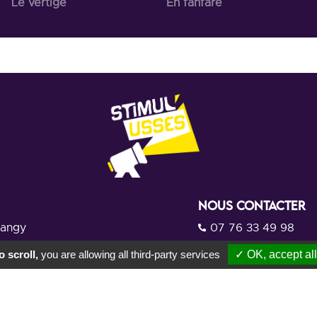
Le vertige
En fanfare
NOUS CONTACTER
rangy
07 76 33 49 98
ommunes Usses et Rhône
 scroll,
you are allowing all third-party services
✓ OK, accept all
Par mail