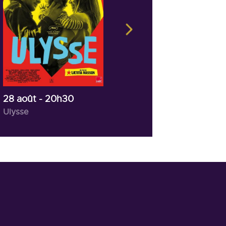
04 septembre
- 20h30
De la comédie française
28 août
- 20h30
Ulysse