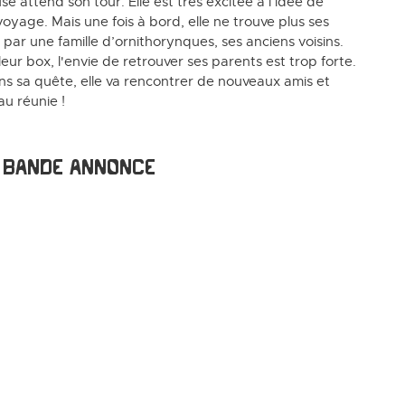
e attend son tour. Elle est très excitée à l’idée de
yage. Mais une fois à bord, elle ne trouve plus ses
e par une famille d’ornithorynques, ses anciens voisins.
 leur box, l'envie de retrouver ses parents est trop forte.
ans sa quête, elle va rencontrer de nouveaux amis et
au réunie !
Bande annonce