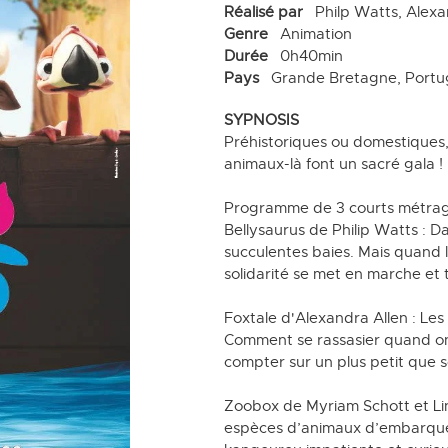
Réalisé par
Philp Watts, Alexa
Genre
Animation
Durée
0h40min
Pays
Grande Bretagne, Portu
SYPNOSIS
Préhistoriques ou domestiques,
animaux-là font un sacré gala !
Programme de 3 courts métrag
Bellysaurus de Philip Watts : Da
succulentes baies. Mais quand l
solidarité se met en marche et 
Foxtale d'Alexandra Allen : Les 
Comment se rassasier quand on 
compter sur un plus petit que s
Zoobox de Myriam Schott et Lin
espèces d’animaux d’embarquer