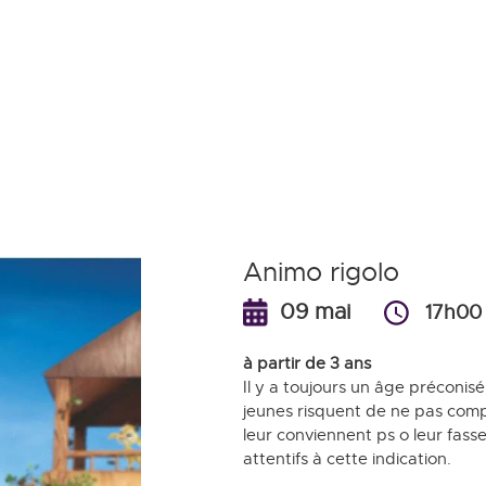
Aller
au
contenu
principal
Animo rigolo
09 mai
17h00
à partir de 3 ans
Il y a toujours un âge préconisé
jeunes risquent de ne pas comp
leur conviennent ps o leur fass
attentifs à cette indication.