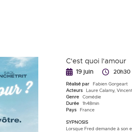
Aller
au
contenu
principal
C'est quoi l'amour
19 juin
20h30
Réalisé par
Fabien Gorgeart
Acteurs
Laure Calamy, Vincen
Genre
Comédie
Durée
1h48min
Pays
France
SYPNOSIS
Lorsque Fred demande à son ex