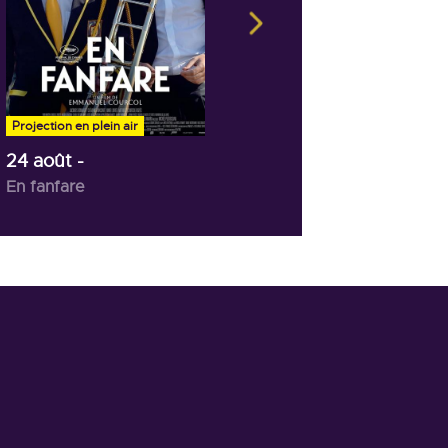
28 août
- 20h30
Ulysse
Projection en plein air
24 août
-
En fanfare