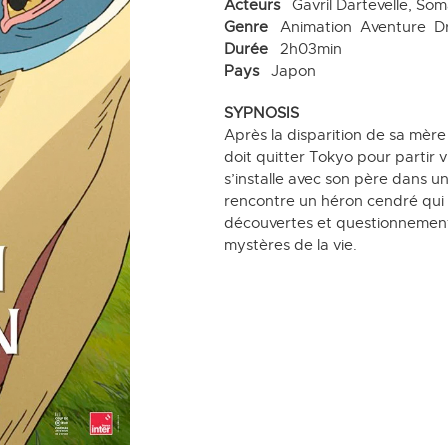
Acteurs
Gavril Dartevelle, So
Genre
Animation
Aventure
D
Durée
2h03min
Pays
Japon
SYPNOSIS
Après la disparition de sa mère
doit quitter Tokyo pour partir v
s’installe avec son père dans u
rencontre un héron cendré qui de
découvertes et questionnement
mystères de la vie.