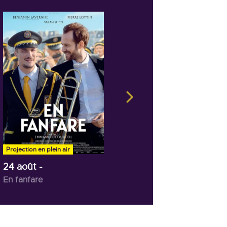
28 août
- 20h30
Ulysse
Projection en plein air
24 août
-
En fanfare