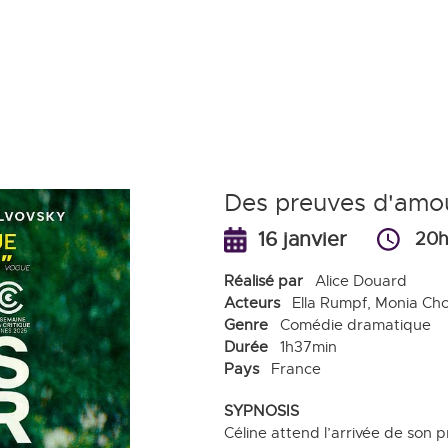
Aller
au
contenu
principal
Des preuves d'amo
16 janvier
20h
Réalisé par
Alice Douard
Acteurs
Ella Rumpf, Monia Ch
Genre
Comédie dramatique
Durée
1h37min
Pays
France
SYPNOSIS
Céline attend l’arrivée de son p