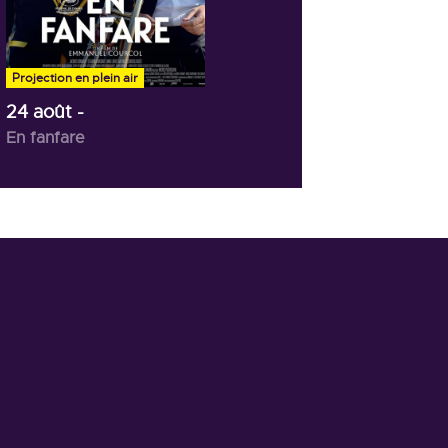
28 août
- 20h30
Ulysse
Projection en plein air
24 août
-
En fanfare