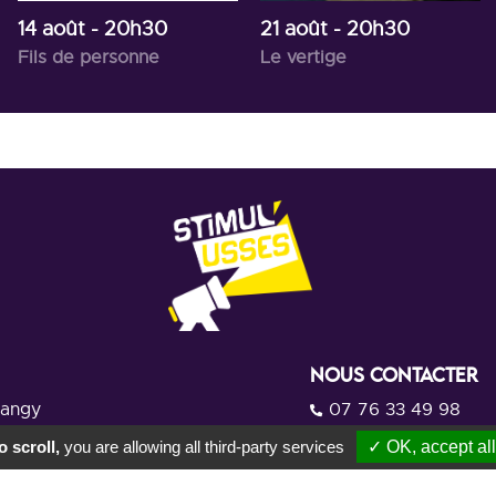
14 août
- 20h30
21 août
- 20h30
Fils de personne
Le vertige
NOUS CONTACTER
rangy
07 76 33 49 98
ommunes Usses et Rhône
 scroll,
you are allowing all third-party services
✓ OK, accept all
Par mail