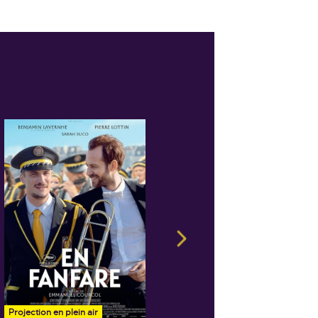
28 août
- 20h30
Ulysse
Projection en plein air