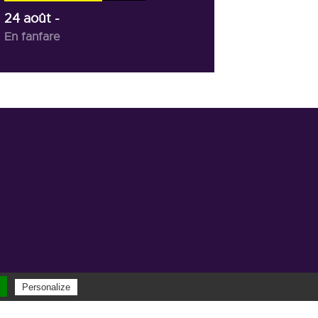
24 août
-
En fanfare
Personalize