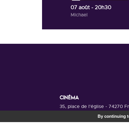
07 août
- 20h30
Michael
CINÉMA
35, place de l'église - 74270 F
Au-dessus de la communauté de c
By continuing to
Voir la carte