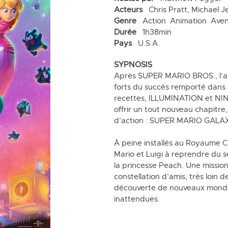
Acteurs
Chris Pratt, Michael J
Genre
Action
Animation
Aven
Durée
1h38min
Pays
U.S.A.
SYPNOSIS
Après SUPER MARIO BROS., l’ad
forts du succès remporté dans l
recettes, ILLUMINATION et NINT
offrir un tout nouveau chapitre
d’action : SUPER MARIO GALA
À peine installés au Royaume C
Mario et Luigi à reprendre du 
la princesse Peach. Une mission
constellation d’amis, très loin d
découverte de nouveaux mondes
inattendues.