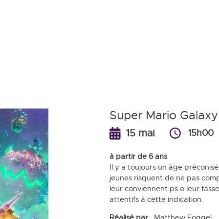
Aller
au
contenu
principal
Super Mario Galaxy :
15 mai
15h00
à partir de 6 ans
Il y a toujours un âge préconisé
jeunes risquent de ne pas comp
leur conviennent ps o leur fass
attentifs à cette indication.
Réalisé par
Matthew Foggel