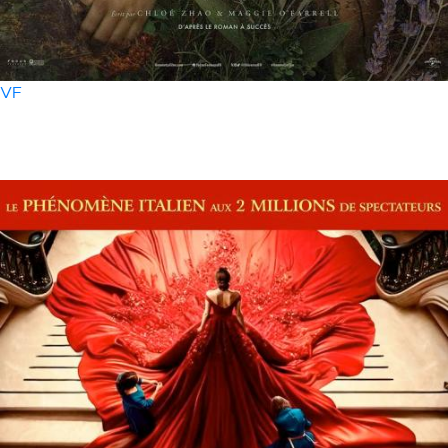
VF
20 mars
- 20h30
Hamnet (VF)