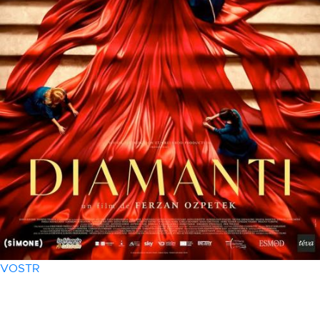
VOSTR
13 mars
- 20h30
diamanti (VO)