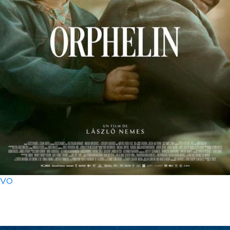
VO
30 avril
- 20h30
Orphelin (VO)