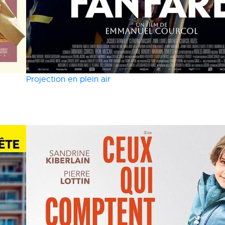
Projection en plein air
24 août
-
En fanfare